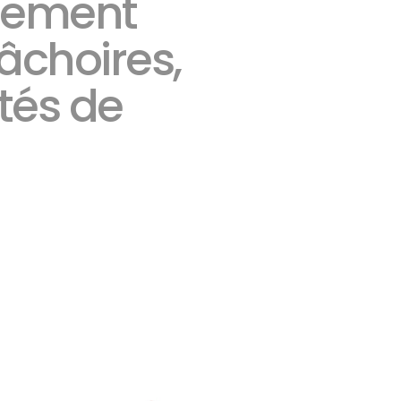
rgement
âchoires,
tés de