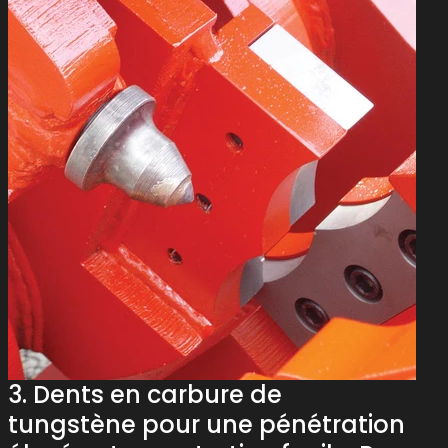
3
.
D
e
n
t
s
e
n
c
a
r
b
u
r
e
d
e
t
u
n
g
s
t
è
n
e
p
o
u
r
u
n
e
p
é
n
é
t
r
a
t
i
o
n