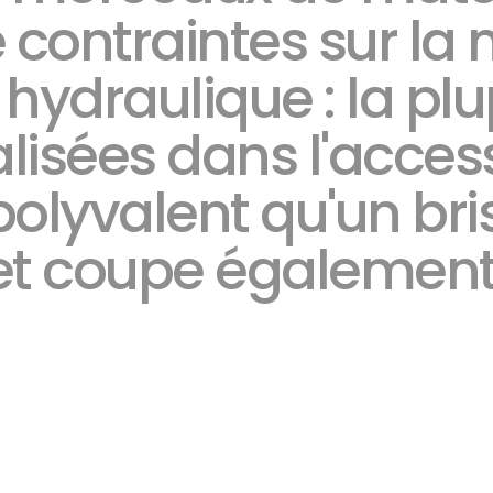
e contraintes sur la
hydraulique : la pl
alisées dans l'access
 polyvalent qu'un bri
 et coupe également l