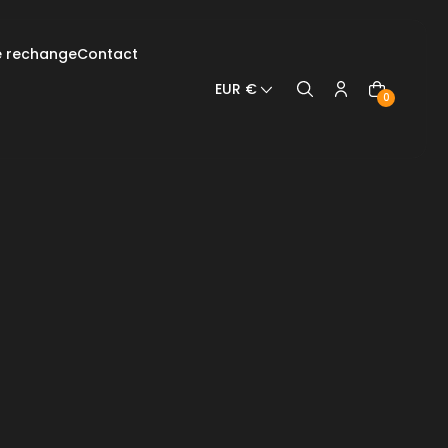
e rechange
Contact
EUR €
0