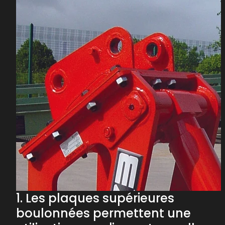
1
.
L
e
s
p
l
a
q
u
e
s
s
u
p
é
r
i
e
u
r
e
s
b
o
u
l
o
n
n
é
e
s
p
e
r
m
e
t
t
e
n
t
u
n
e