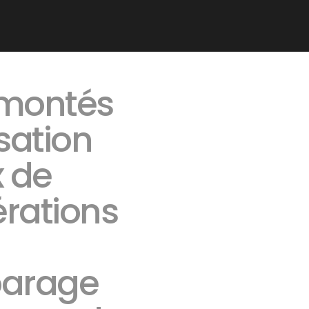
 montés
sation
x de
érations
parage