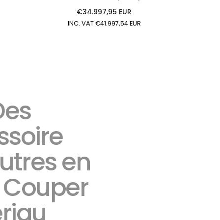
€34.997,95 EUR
Prix
INC. VAT €41.997,54 EUR
régulier
Des
ssoire
outres en
. Couper
riau