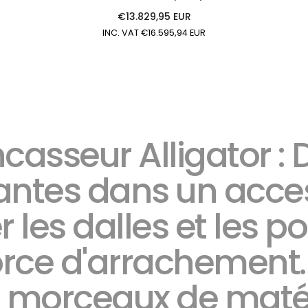
€13.829,95 EUR
Prix
INC. VAT €16.595,94 EUR
régulier
asseur Alligator : 
ntes dans un acce
les dalles et les p
 force d'arrachement
os morceaux de maté