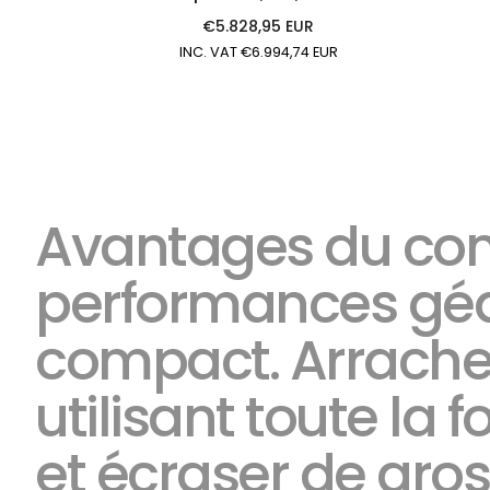
€5.828,95 EUR
Prix
INC. VAT €6.994,74 EUR
régulier
Avantages du conc
performances géa
compact. Arracher 
utilisant toute la
et écraser de gr