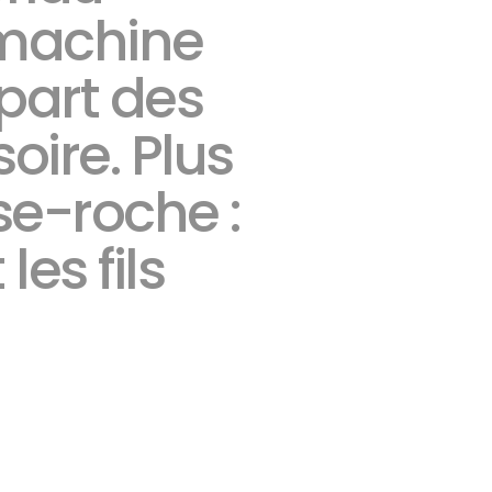
 machine
upart des
oire. Plus
se-roche :
es fils