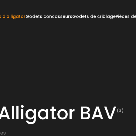
d'alligator
Godets concasseurs
Godets de criblage
Pièces d
A
l
l
i
g
a
t
o
r
B
A
V
(3)
ces